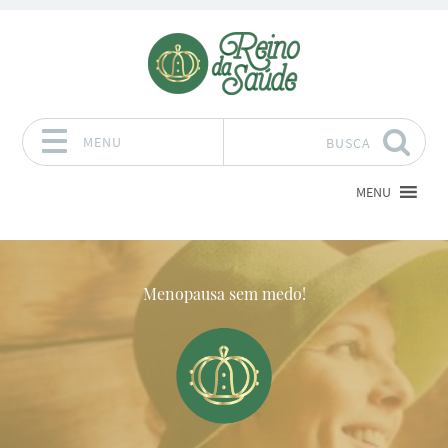
MENU
BUSCA
Pular para o conteúdo
MENU
Menopausa sem medo!