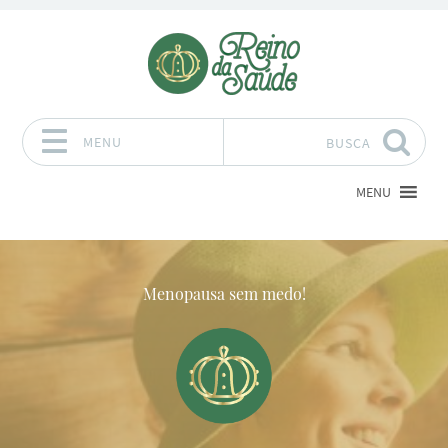
MENU
BUSCA
Pular para o conteúdo
MENU
Menopausa sem medo!