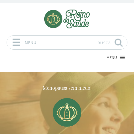
MENU
BUSCA
Pular para o conteúdo
MENU
Menopausa sem medo!