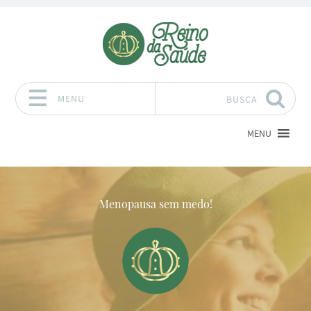
MENU
BUSCA
Pular para o conteúdo
MENU
Menopausa sem medo!